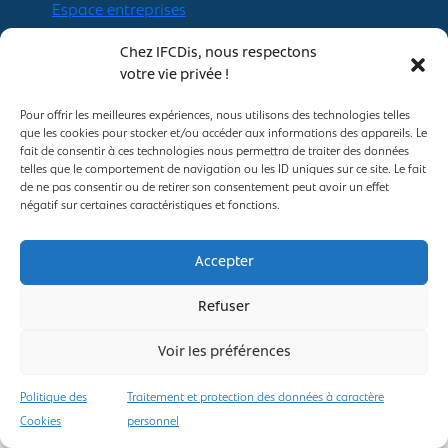
Espace entreprises
Conditions générales de vente
Chez IFCDis, nous respectons
Politique des Cookies
votre vie privée !
Mentions légales
Traitement et protection des données à
Pour offrir les meilleures expériences, nous utilisons des technologies telles
caractère personnel
que les cookies pour stocker et/ou accéder aux informations des appareils. Le
fait de consentir à ces technologies nous permettra de traiter des données
telles que le comportement de navigation ou les ID uniques sur ce site. Le fait
de ne pas consentir ou de retirer son consentement peut avoir un effet
négatif sur certaines caractéristiques et fonctions.
2025, IFCDis ©
Accepter
Refuser
Voir les préférences
Politique des
Traitement et protection des données à caractère
NOUS CONTACTER
Cookies
personnel
Informations et inscription