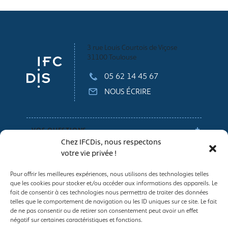
3 rue Louis Courtois de Viçose
31100 Toulouse
05 62 14 45 67
NOUS ÉCRIRE
VOS QUESTIONS
Chez IFCDis, nous respectons
votre vie privée !
NOS CONSEILS
Pour offrir les meilleures expériences, nous utilisons des technologies telles
que les cookies pour stocker et/ou accéder aux informations des appareils. Le
Espace entreprises
fait de consentir à ces technologies nous permettra de traiter des données
telles que le comportement de navigation ou les ID uniques sur ce site. Le fait
Conditions générales de vente
de ne pas consentir ou de retirer son consentement peut avoir un effet
Politique des Cookies
négatif sur certaines caractéristiques et fonctions.