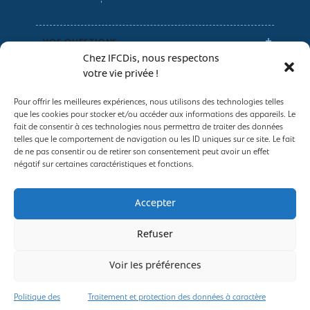
VOS QUESTIONS
Chez IFCDis, nous respectons
votre vie privée !
NOS CONSEILS
Pour offrir les meilleures expériences, nous utilisons des technologies telles
que les cookies pour stocker et/ou accéder aux informations des appareils. Le
Espace entreprises
fait de consentir à ces technologies nous permettra de traiter des données
telles que le comportement de navigation ou les ID uniques sur ce site. Le fait
Conditions générales de vente
de ne pas consentir ou de retirer son consentement peut avoir un effet
Politique des Cookies
négatif sur certaines caractéristiques et fonctions.
Mentions légales
Traitement et protection des données à
Accepter
caractère personnel
Refuser
Voir les préférences
2025, IFCDis ©
Politique des
Traitement et protection des données à caractère
NOUS CONTACTER